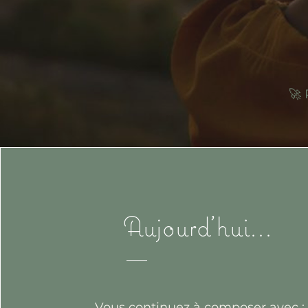
🚀 
Aujourd'hui...
Vous continuez à composer avec :