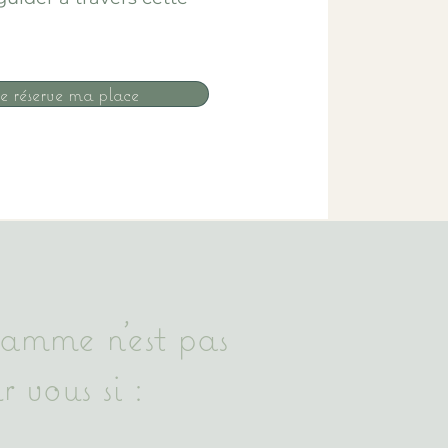
e réserve ma place
amme n'est pas
r vous si :