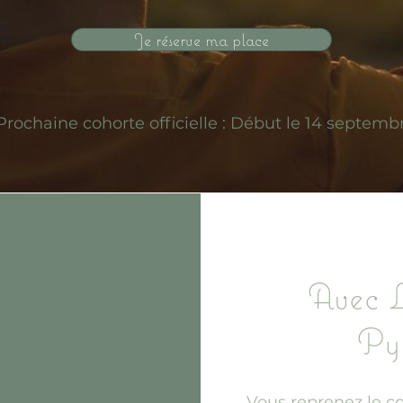
Je réserve ma place
Prochaine cohorte officielle : Début le 14 septemb
Avec 
Py
Vous reprenez le co