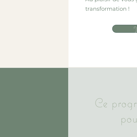
transformation !
J
Ce progr
pou