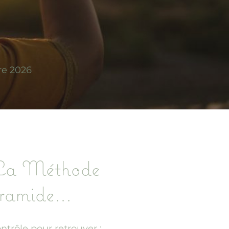
re 2026
La Méthode
ramide...
ntrôle pour retrouver :