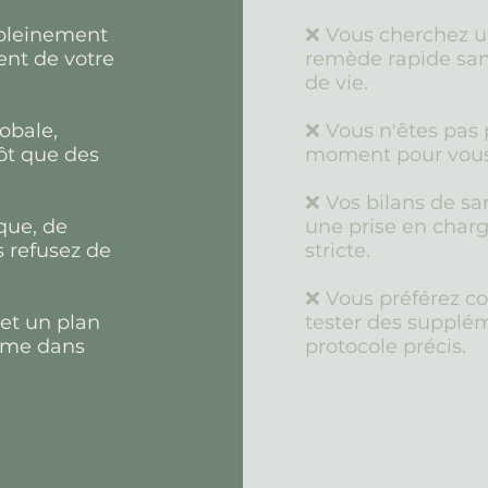
 pleinement
❌ Vous cherchez u
nt de votre
remède rapide san
de vie.
obale,
❌ Vous n'êtes pas 
tôt que des
moment pour vous e
❌ Vos bilans de s
que, de
une prise en char
 refusez de
stricte.
❌ Vous préférez co
 et un plan
tester des supplé
nome dans
protocole précis.