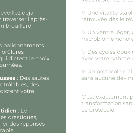
réveillez déjà
✨ Une vitalité stabl
traverser l'après-
retrouvée dès le rév
n brouillard
✨ Un ventre léger, 
microbiome honoré
s ballonnements
s brûlures
✨ Des cycles doux 
qui dictent le choix
avec votre rythme 
journées.
✨ Un protocole clair
russes
: Des sautes
sans aucune devine
ntrôlables, des
dictent votre
C'est exactement p
transformation sans
ce protocole.
tidien
: Le
tes drastiques,
her des réponses
rable.