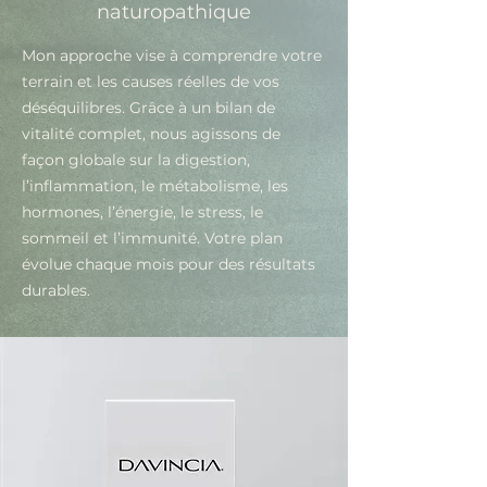
naturopathique
Mon approche vise à comprendre votre
terrain et les causes réelles de vos
déséquilibres. Grâce à un bilan de
vitalité complet, nous agissons de
façon globale sur la digestion,
l’inflammation, le métabolisme, les
hormones, l’énergie, le stress, le
sommeil et l’immunité. Votre plan
évolue chaque mois pour des résultats
durables.