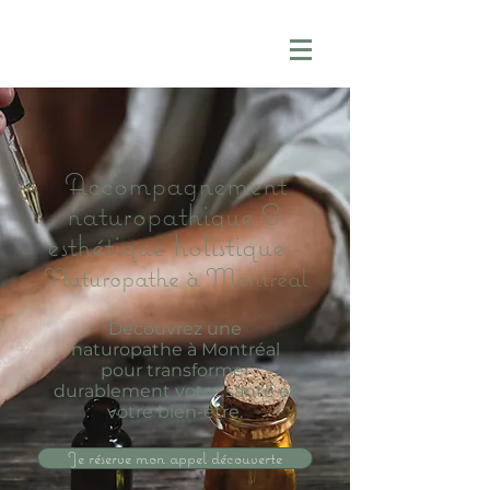
Accompagnement
naturopathique &
esthétique holistique -
Naturopathe à Montréal
Découvrez une
naturopathe à Montréal
pour transformer
durablement votre santé et
votre bien-être.
Je réserve mon appel découverte