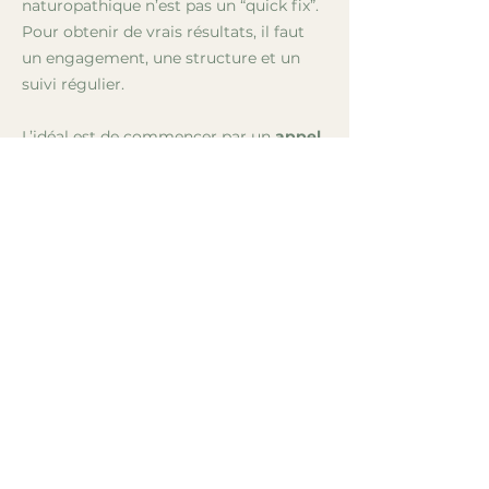
naturopathique n’est pas un “quick fix”.
Pour obtenir de vrais résultats, il faut
un engagement, une structure et un
suivi régulier.
L’idéal est de commencer par un
appel
découverte
pour déterminer si
l’approche vous convient et pour
choisir le forfait le plus adapté — qui
revient toujours moins cher et vous
offre un cadre complet pour atteindre
vos objectifs.
Réserver
Suivi naturopathique – 45 min
: 150 $ + tx