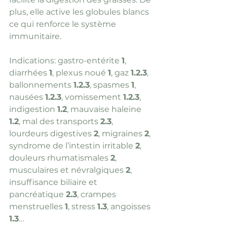
plus, elle active les globules blancs 
ce qui renforce le système 
immunitaire.
Indications: gastro-entérite 
1
, 
diarrhées 
1
, plexus noué 
1
, gaz 
1.2.3
, 
ballonnements 
1.2.3
, spasmes 
1
, 
nausées 
1.2.3
, vomissement 
1.2.3
, 
indigestion 
1.2
, mauvaise haleine 
1.2
, mal des transports 
2.3
, 
lourdeurs digestives 
2
, migraines 
2
, 
syndrome de l’intestin irritable 
2
, 
douleurs rhumatismales 
2
, 
musculaires et névralgiques 
2
, 
insuffisance biliaire et 
pancréatique 
2.3
, crampes 
menstruelles 
1
, stress 
1.3
, angoisses 
1.3
…