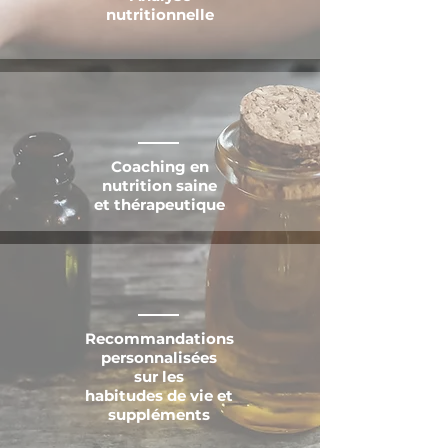
nutritionnelle
Coaching en
nutrition saine
et thérapeutique
Recommandations
personnalisées
sur les
h
abitudes de vie et
suppléments